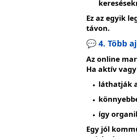
keresésekr
Ez az egyik l
távon.
💬 4. Több a
Az online ma
Ha aktív vag
láthatják
könnyebben
így organi
Egy jól kommu