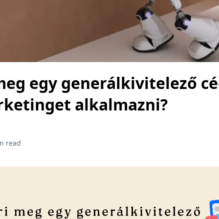
meg egy generálkivitelező c
rketinget alkalmazni?
n read