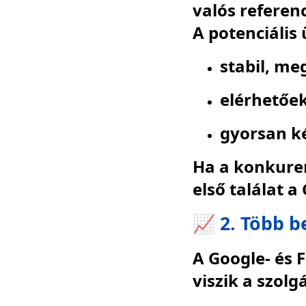
valós referen
A potenciális
stabil, me
elérhetőe
gyorsan ké
Ha a konkuren
első találat a
📈 2. Több b
A Google- és 
viszik a szolg