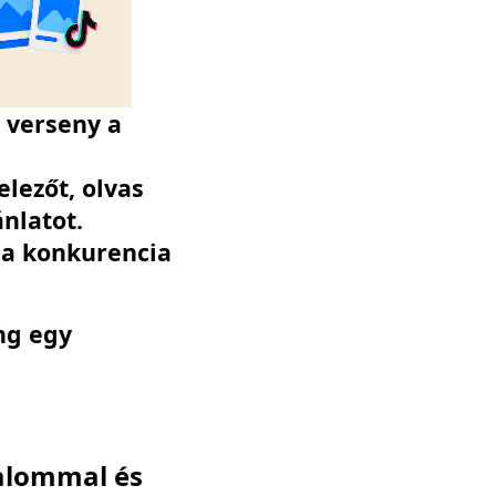
a verseny a
lezőt, olvas
nlatot.
, a konkurencia
ng egy
talommal és