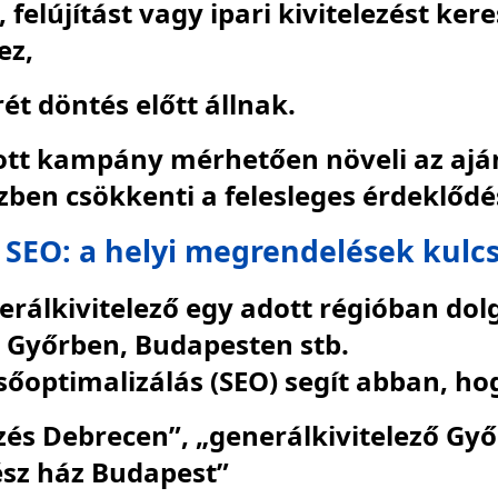
 felújítást vagy ipari kivitelezést ker
ez,
ét döntés előtt állnak.
ított kampány mérhetően növeli az aj
ben csökkenti a felesleges érdeklődé
s SEO: a helyi megrendelések kulc
erálkivitelező egy adott régióban dol
 Győrben, Budapesten stb.
esőoptimalizálás (SEO) segít abban, ho
zés Debrecen”, „generálkivitelező Győ
ész ház Budapest”