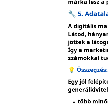
márka lesz a 
🔧 5. Adata
A digitális m
Látod, hányan
jöttek a láto
Így a market
számokkal tud
💡
Összegzés:
Egy jól felépí
generálkivite
több minő