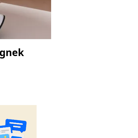
égnek