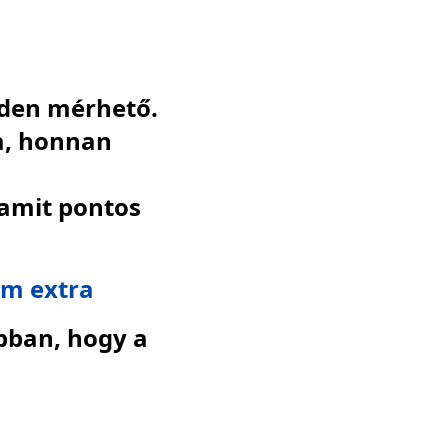
nden mérhető.
a, honnan
 amit pontos
em extra
abban, hogy a