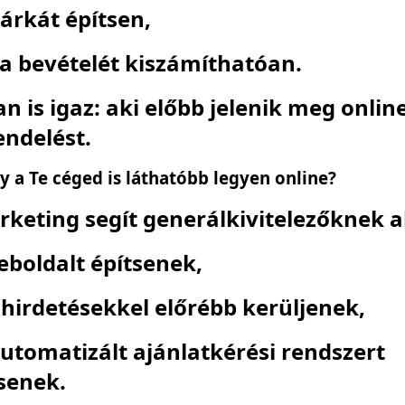
árkát építsen,
 a bevételét kiszámíthatóan.
n is igaz: aki előbb jelenik meg onlin
ndelést.
y a Te céged is láthatóbb legyen online?
rketing segít generálkivitelezőknek 
boldalt építsenek,
 hirdetésekkel előrébb kerüljenek,
 automatizált ajánlatkérési rendszert
senek.