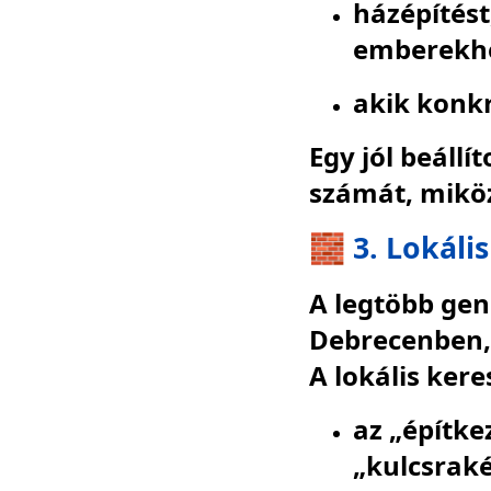
házépítést,
emberekh
akik konkr
Egy jól beáll
számát, miköz
🧱 3. Lokáli
A legtöbb gen
Debrecenben,
A lokális ker
az „építke
„kulcsrak