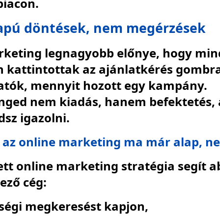
piacon.
lapú döntések, nem megérzések
arketing legnagyobb előnye, hogy mi
 kattintottak az ajánlatkérés gombr
gatók, mennyit hozott egy kampány.
inged nem kiadás, hanem befektetés,
sz igazolni.
 az online marketing ma már alap, n
tett online marketing stratégia segít 
lező cég:
ségi megkeresést kapjon,