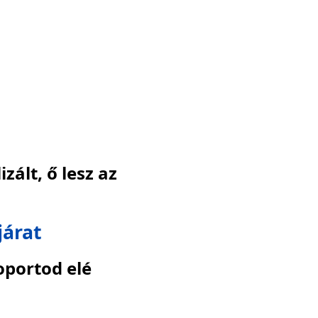
ált, ő lesz az
járat
oportod elé