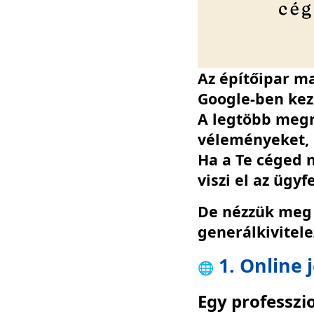
Az építőipar ma
Google-ben kez
A legtöbb megr
véleményeket, n
Ha a Te céged n
viszi el az ügyf
De nézzük meg 
generálkivitele
1. Online 
🌐
Egy professzi