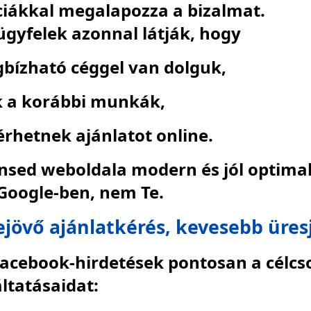
ciákkal megalapozza a bizalmat.
 ügyfelek azonnal látják, hogy
gbízható céggel van dolguk,
k a korábbi munkák,
rhetnek ajánlatot online.
sed weboldala modern és jól optimaliz
 Google-ben, nem Te.
ejövő ajánlatkérés, kevesebb üres
Facebook-hirdetések pontosan a célcs
áltatásaidat: