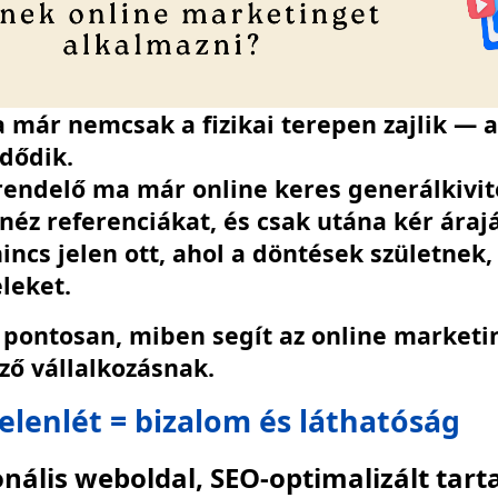
 már nemcsak a fizikai terepen zajlik — 
dődik.
endelő ma már online keres generálkivite
éz referenciákat, és csak utána kér árajá
incs jelen ott, ahol a döntések születnek
eleket.
pontosan, miben segít az online marketi
ző vállalkozásnak.
jelenlét = bizalom és láthatóság
onális weboldal, SEO-optimalizált tar