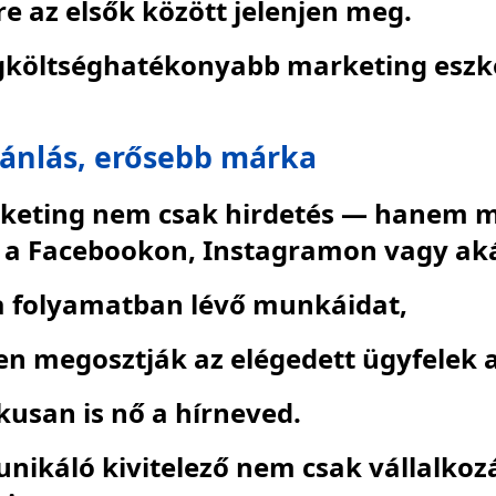
e az elsők között jelenjen meg.
egköltséghatékonyabb marketing eszk
jánlás, erősebb márka
rketing nem csak hirdetés — hanem má
y a Facebookon, Instagramon vagy ak
 a folyamatban lévő munkáidat,
 megosztják az elégedett ügyfelek a
kusan is nő a hírneved.
nikáló kivitelező nem csak vállalko