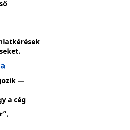
eső
ánlatkérések
seket.
sa
gozik —
gy a cég
r”,