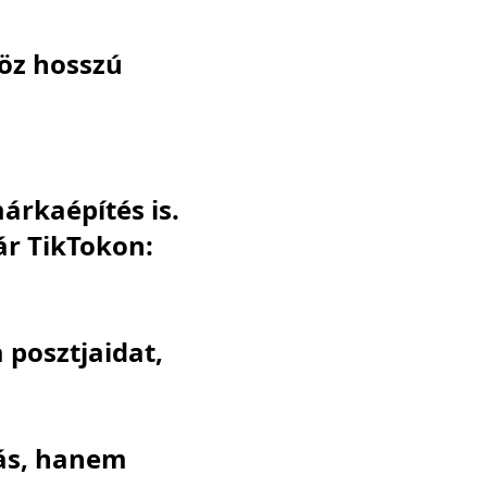
öz hosszú
rkaépítés is.
ár TikTokon:
 posztjaidat,
zás, hanem