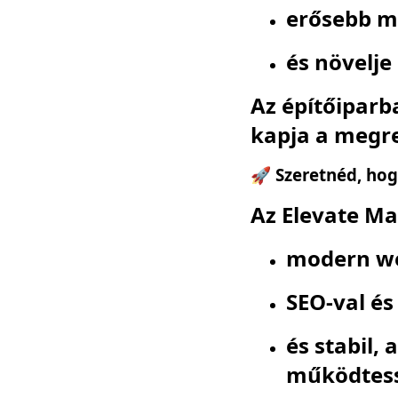
erősebb m
és növelje
Az építőiparba
kapja a megre
🚀 Szeretnéd, hog
Az Elevate Ma
modern we
SEO-val és
és stabil,
működtes